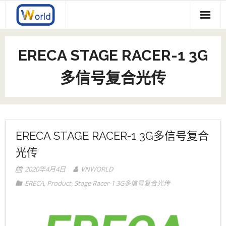
Skip
to
content
Product
ERECA STAGE RACER-1 3G
- GV/SAM
公司简介
多信号复合光传
- - Kudos
- Glensound
合作品牌
- - Dante/AES67评论席
- LaON
- - 模拟音频评论席
- - GENIE 5GHz IP聚合通话系统
- ERECA
ERECA STAGE RACER-1 3G多信号复合
光传
- - Dante通话系统
- - LT系列5GHz无线通话系统
- - Stage Racer-2 4K/3G多信号复合光传
- VNWorld
2020年4月4日
VNWORLD
- - Dante/AES67 音频转换接口
- - Stage Racer-1 3G多信号复合光传
- - 帧同步机
ERECA
,
Product
,
Stage Racer-1 3G多信号复合光传
- - 音频监听
- - 多画面分割器