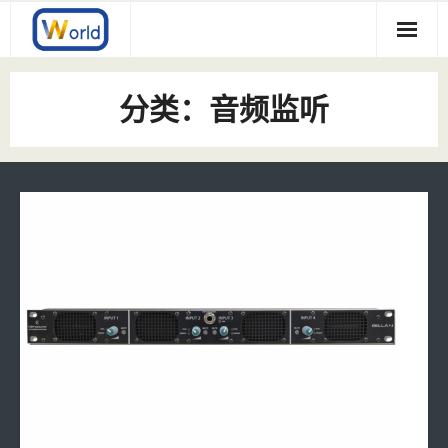
Skip
to
content
Product
分类：音频监听
- GV/SAM
公司简介
- - Kudos
- Glensound
合作品牌
- - Dante/AES67评论席
- LaON
- - 模拟音频评论席
- - GENIE 5GHz IP聚合通话系统
- ERECA
- - Dante通话系统
- - LT系列5GHz无线通话系统
- - Stage Racer-2 4K/3G多信号复合光传
- VNWorld
- - Dante/AES67 音频转换接口
- - Stage Racer-1 3G多信号复合光传
- - 帧同步机
- - 音频监听
- - 多画面分割器