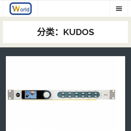
Skip
to
content
Product
分类：KUDOS
- GV/SAM
公司简介
- - Kudos
- Glensound
合作品牌
- - Dante/AES67评论席
- LaON
- - 模拟音频评论席
- - GENIE 5GHz IP聚合通话系统
- ERECA
- - Dante通话系统
- - LT系列5GHz无线通话系统
- - Stage Racer-2 4K/3G多信号复合光传
- VNWorld
- - Dante/AES67 音频转换接口
- - Stage Racer-1 3G多信号复合光传
- - 帧同步机
- - 音频监听
- - 多画面分割器